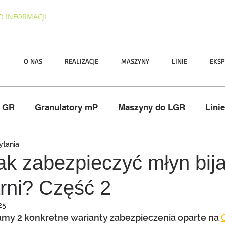
O INFORMACJI
I
O NAS
REALIZACJE
MASZYNY
LINIE
EKSP
y GR
Granulatory mP
Maszyny do LGR
Lini
ytania
ano
Nawozy
ATEX
Serwis
Pasze
ak zabezpieczyć młyn bij
rni? Część 2
25
amy 2 konkretne warianty zabezpieczenia oparte na 