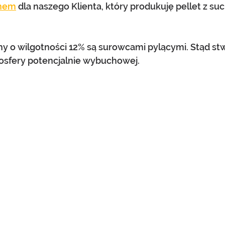
chem
 dla naszego Klienta, który produkuję pellet z s
iny o wilgotności 12% są surowcami pylącymi. Stąd st
sfery potencjalnie wybuchowej.