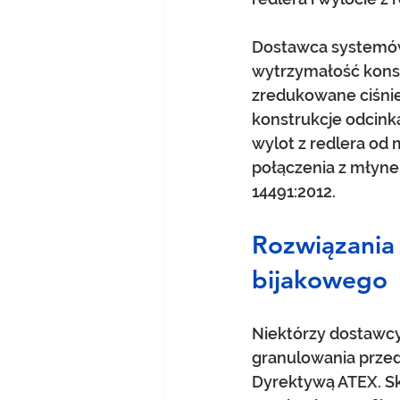
Dostawca systemów
wytrzymałość konstr
zredukowane ciśnie
konstrukcje odcink
wylot z redlera od
połączenia z młyne
14491:2012. 
Rozwiązania
bijakowego
Niektórzy dostawcy 
granulowania przed
Dyrektywą ATEX. Sk