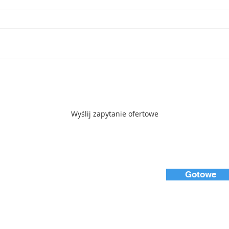
Zabezpieczenia
ATEX
przeciwwybuchowe ATEX dla
zabe
młynów bijakowych. Część 1
prze
Wyślij zapytanie ofertowe
Gotowe