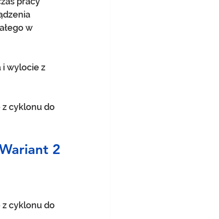
zas pracy 
ądzenia 
tałego w 
i wylocie z 
 z cyklonu do 
 Wariant 2
 z cyklonu do 