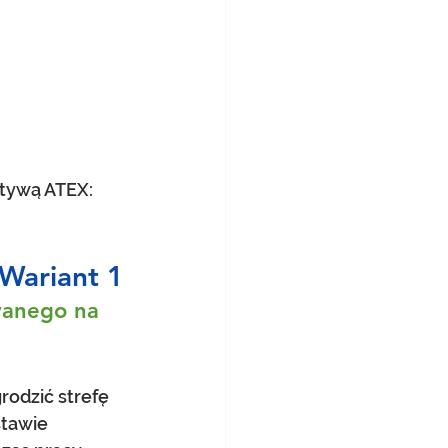
ktywą ATEX: 
 Wariant 1
wanego na 
odzić strefę 
tawie 