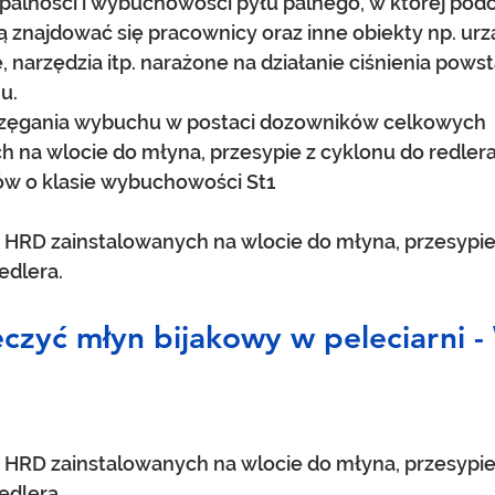
alności i wybuchowości pyłu palnego, w której podc
 znajdować się pracownicy oraz inne obiekty np. urz
 narzędzia itp. narażone na działanie ciśnienia pows
u. 
zęgania wybuchu w postaci dozowników celkowych 
 na wlocie do młyna, przesypie z cyklonu do redlera 
łów o klasie wybuchowości St1 
r HRD zainstalowanych na wlocie do młyna, przesypie
edlera. 
czyć młyn bijakowy w peleciarni -
r HRD zainstalowanych na wlocie do młyna, przesypie
edlera. 