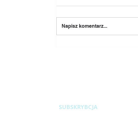
Napisz komentarz...
Dyrektywa ATEX:
Przeciwwybuchowe
modernizacje maszyn do
pelletowania i mieszalni pasz
Zapytania
i fabryk pelletów
ofertowe
SUBSKRYBCJA