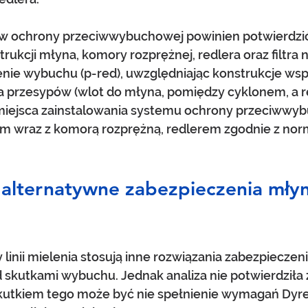
 ochrony przeciwwybuchowej powinien potwierdzić
ukcji młyna, komory rozprężnej, redlera oraz filtra n
nie wybuchu (p-red), uwzględniając konstrukcje wspo
a przesypów (wlot do młyna, pomiędzy cyklonem, a r
 miejsca zainstalowania systemu ochrony przeciwwy
m wraz z komorą rozprężną, redlerem zgodnie z no
 alternatywne zabezpieczenia młyn
linii mielenia stosują inne rozwiązania zabezpieczenia
 skutkami wybuchu. Jednak analiza nie potwierdziła 
utkiem tego może być nie spełnienie wymagań Dyrek