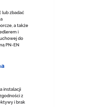
 lub zbadać 
a 
rcze, a także 
edlerem i 
buchowej do 
rmą PN-EN 
a 
 instalacji 
zgodności z 
tywy i brak 