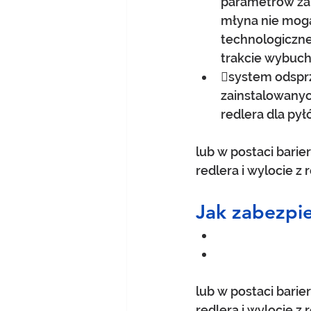
parametrów zap
młyna nie mogą
technologiczne,
trakcie wybuch
system odspr
zainstalowanych
redlera dla py
lub w postaci barie
redlera i wylocie z r
Jak zabezpie
lub w postaci barie
redlera i wylocie z r