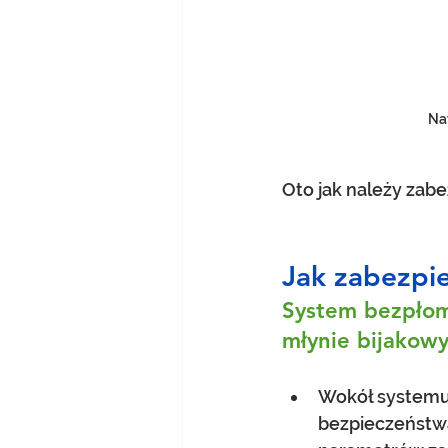
Na
Oto jak należy zab
Jak zabezpie
System bezpłom
młynie bijakow
Wokół systemu
bezpieczeństwa