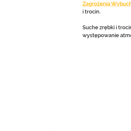
Zagrożenia Wybu
i trocin.
Suche zrębki i troc
występowanie atmo