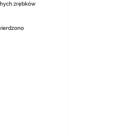
uchych zrębków 
wierdzono 