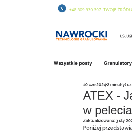
+48 509 930 307
TWOJE ŹRÓDŁ
USŁUG
Wszystkie posty
Granulator
10 cze 2024
2 minut(y) cz
Eksploatacja
Słoma i si
ATEX - J
w pelecia
Zaktualizowano:
3 sty 20
Poniżej przedstawi