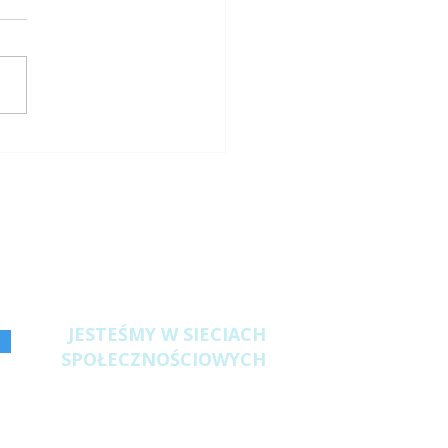
 w peleciarni -
zpieczenia
ciwwybuchowe
JESTEŚMY W SIECIACH
SPOŁECZNOŚCIOWYCH