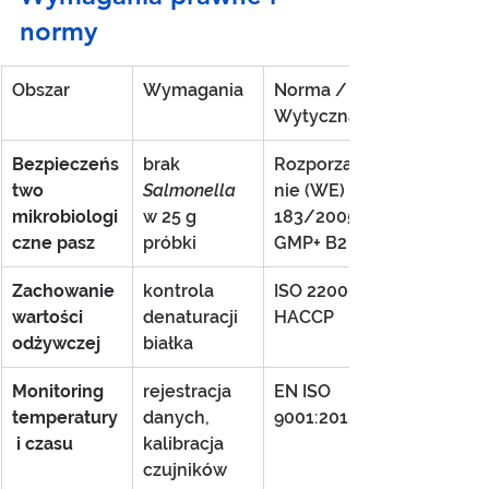
normy
Obszar
Wymagania
Norma / 
Wytyczna
Bezpieczeńs
brak 
Rozporządze
two 
Salmonella
nie (WE) 
mikrobiologi
w 25 g 
183/2005, 
czne pasz
próbki
GMP+ B2
Zachowanie 
kontrola 
ISO 22000, 
wartości 
denaturacji 
HACCP
odżywczej
białka
Monitoring 
rejestracja 
EN ISO 
temperatury
danych, 
9001:2015
 i czasu
kalibracja 
czujników