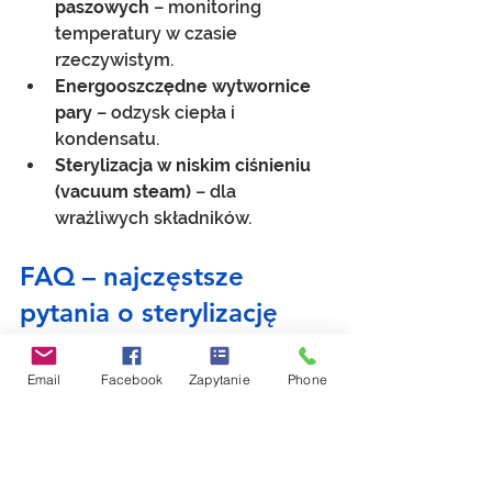
paszowych
 – monitoring 
temperatury w czasie 
rzeczywistym.
Energooszczędne wytwornice 
pary
 – odzysk ciepła i 
kondensatu.
Sterylizacja w niskim ciśnieniu 
(vacuum steam)
 – dla 
wrażliwych składników.
FAQ – najczęstsze 
pytania o sterylizację 
pasz
Jak długo trzeba sterylizować 
Email
Facebook
Zapytanie
Phone
paszę, by zabić Salmonellę? 
Wystarczy 85–90 °C przez 
minimum 90 sekund – pod 
warunkiem równomiernego 