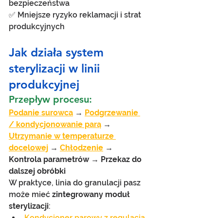
bezpieczeństwa
✅ Mniejsze ryzyko reklamacji i strat 
produkcyjnych
Jak działa system 
sterylizacji w linii 
produkcyjnej
Przepływ procesu:
Podanie surowca
 → 
Podgrzewanie 
/ kondycjonowanie parą
 → 
Utrzymanie w temperaturze 
docelowej
 → 
Chłodzenie
 → 
Kontrola parametrów → Przekaz do 
dalszej obróbki
W praktyce, linia do granulacji pasz 
może mieć 
zintegrowany moduł 
sterylizacji
:
Kondycjoner parowy z regulacją 