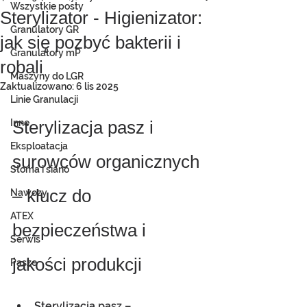
Wszystkie posty
Sterylizator - Higienizator:
Granulatory GR
jak się pozbyć bakterii i
Granulatory mP
robali
Maszyny do LGR
Zaktualizowano:
6 lis 2025
Linie Granulacji
Inne
Sterylizacja pasz i 
Eksploatacja
surowców organicznych 
Słoma i siano
– klucz do 
Nawozy
ATEX
bezpieczeństwa i 
Serwis
jakości produkcji
Pasze
Sterylizacja pasz – 