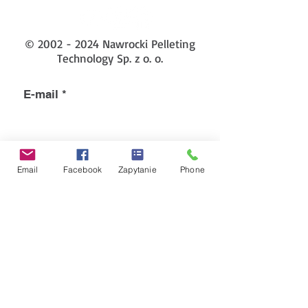
©
2002 - 2024
Nawrocki Pelleting
Technology Sp. z o. o.
E-mail
Submit
Email
Facebook
Zapytanie
Phone
LINKI
Nawrocki Sp. z o. o.
Pelleting Technology
T:
509 930 307
E:
npt@granulatory.com