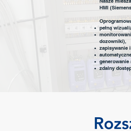
Nasze miesza
HMI (Siemens
Oprogramowa
pełną wizuali
monitorowanie
dozowniki),
zapisywanie 
automatyczne
generowanie r
zdalny dostęp
Rozs