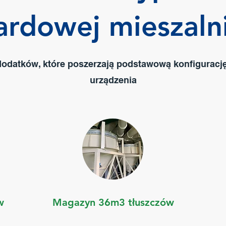
ardowej mieszaln
odatków, które poszerzają podstawową konfigurację 
urządzenia
w
Magazyn 36m3 tłuszczów