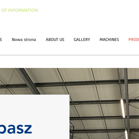
 OF INFORMATION
S
Nowa strona
ABOUT US
GALLERY
MACHINES
PROD
pasz