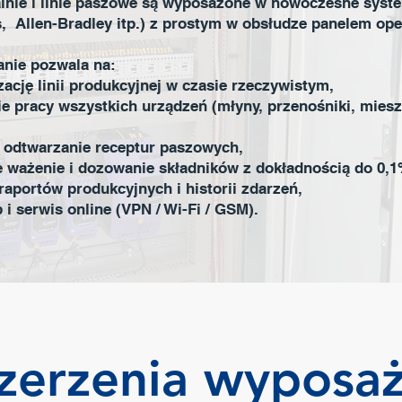
lnie i linie paszowe są wyposażone w nowoczesne syst
, Allen-Bradley itp.) z prostym w obsłudze panelem ope
nie pozwala na:
zację linii produkcyjnej w czasie rzeczywistym,
 pracy wszystkich urządzeń (młyny, przenośniki, miesza
i odtwarzanie receptur paszowych,
 ważenie i dozowanie składników z dokładnością do 0,1
aportów produkcyjnych i historii zdarzeń,
 i serwis online (VPN / Wi-Fi / GSM).
zerzenia wyposaż