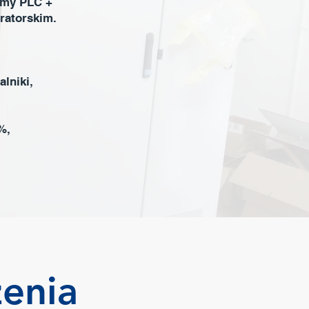
emy PLC +
ratorskim.
lniki,
%,
enia