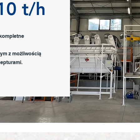
10 t/h
 kompletne
nym z możliwością
epturami.