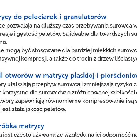
ycy do peleciarek i granulatorów
e pozwalają na dłuższy czas przebywania surowca w
esję i gęstość peletów. Są idealne dla twardszych s
no.
e mogą być stosowane dla bardziej miękkich surowcó
ywnej kompresji, a także do trocin z drzew liściasty
fil otworów w matrycy płaskiej i pierścieni
y ułatwiają przepływ surowca i zmniejszają ryzyko 
st korzystne dla surowców o zróżnicowanej wielkości 
twory zapewniają równomierne kompresowanie i są 
est stała jakość peletów.
bróbka matrycy
 jest często używana ze względu na jej odporność na 