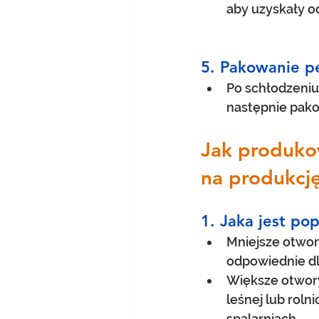
aby uzyskały o
5. Pakowanie pe
Po schłodzeniu 
następnie pako
Jak produkow
na produkcję
1. Jaka jest po
Mniejsze otwor
odpowiednie dla
Większe otwory
leśnej lub rol
spalarniach.