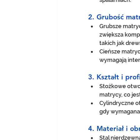
2. Grubość matr
Grubsze matryc
zwiększa kompr
takich jak drew
Cieńsze matryc
wymagają intens
3. Kształt i pro
Stożkowe otwor
matrycy, co je
Cylindryczne o
gdy wymagana j
4. Materiał i o
Stal nierdzewna