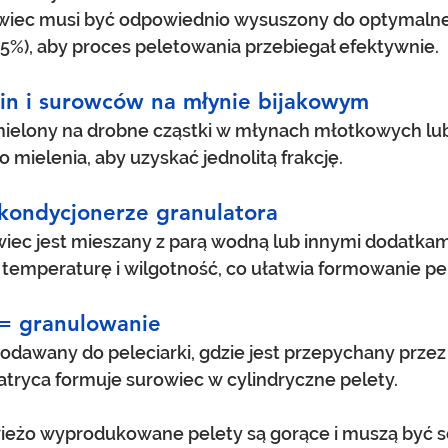
wiec musi być odpowiednio wysuszony do optymalnej
15%), aby proces peletowania przebiegał efektywnie.
cin i surowców na młynie bijakowym
mielony na drobne cząstki w młynach młotkowych lub
 mielenia, aby uzyskać jednolitą frakcję.
 kondycjonerze granulatora
iec jest mieszany z parą wodną lub innymi dodatkami
 temperaturę i wilgotność, co ułatwia formowanie pe
 = granulowanie
podawany do peleciarki, gdzie jest przepychany przez
atryca formuje surowiec w cylindryczne pelety.
ieżo wyprodukowane pelety są gorące i muszą być s