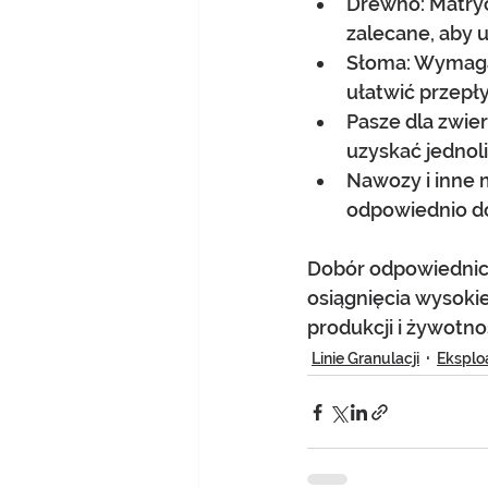
Drewno: Matryc
zalecane, aby 
Słoma: Wymaga 
ułatwić przepł
Pasze dla zwier
uzyskać jednoli
Nawozy i inne 
odpowiednio do
Dobór odpowiednic
osiągnięcia wysokie
produkcji i żywotnoś
Linie Granulacji
Eksplo