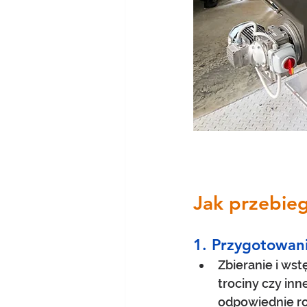
Jak przebieg
1. Przygotowan
Zbieranie i ws
trociny czy inn
odpowiednie ro