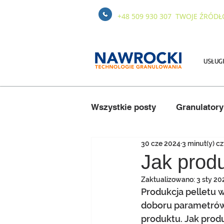
+48 509 930 307
TWOJE ŹRÓDŁ
USŁUG
Wszystkie posty
Granulator
30 cze 2024
3 minut(y) c
Eksploatacja
Słoma i si
Jak prod
Zaktualizowano:
3 sty 20
Produkcja pelletu 
doboru parametrów
produktu. Jak prod