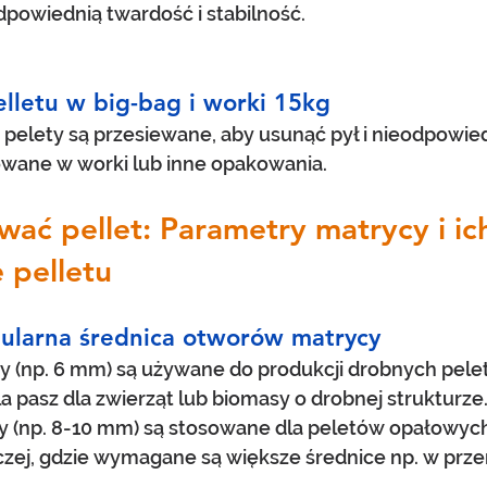
dpowiednią twardość i stabilność.
lletu w big-bag i worki 15kg
pelety są przesiewane, aby usunąć pył i nieodpowied
wane w worki lub inne opakowania.
ać pellet: Parametry matrycy i ic
 pelletu
pularna średnica otworów matrycy
y (np. 6 mm) są używane do produkcji drobnych pelet
 pasz dla zwierząt lub biomasy o drobnej strukturze
 (np. 8-10 mm) są stosowane dla peletów opałowych
niczej, gdzie wymagane są większe średnice np. w pr