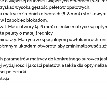
e o większej grubości i większych otworach (8-10 mm
uzyskać wysoką gęstość peletów opałowych.
matryc o średnich otworach (6-8 mm) i stożkowym p
yw i zapobiec blokadom.
ząt: Małe otwory (4-6 mm) i cienkie matryce są opty
te pelety o małej średnicy.
minerały: Matryce ze specjalnymi powłokami ochronn
branym układem otworów, aby zminimalizować zużyc
h parametrów matrycy do konkretnego surowca jest
j wydajności i jakości peletów, a także dla optymaliza
ci peleciarki. 
atacja