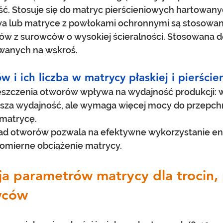
ć. Stosuje się do matryc pierścieniowych hartowany
wa lub matryce z powłokami ochronnymi są stosowan
tów z surowców o wysokiej ścieralności. Stosowana d
owanych na wskroś.
w i ich liczba w matrycy płaskiej i pierście
szczenia otworów wpływa na wydajność produkcji: wi
za wydajność, ale wymaga więcej mocy do przepchn
matrycę.
d otworów pozwala na efektywne wykorzystanie ener
omierne obciążenie matrycy.
a parametrów matrycy dla trocin, p
wców