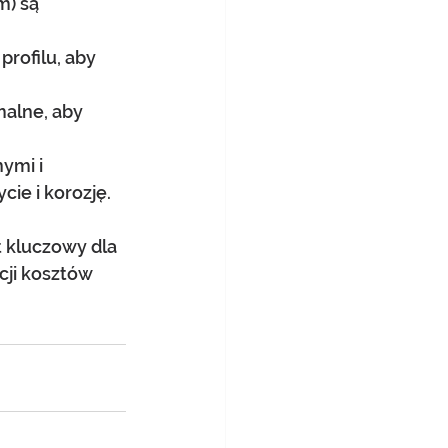
) są 
rofilu, aby 
malne, aby 
ymi i 
ie i korozję.
 kluczowy dla 
cji kosztów 