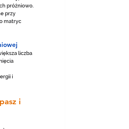
ch próżniowo.
e przy 
o matryc 
niowej
ększa liczba 
ięcia 
gii i 
asz i  