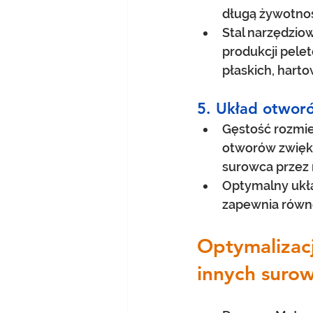
długą żywotnoś
Stal narzędzio
produkcji pele
płaskich, hart
5. Układ otworó
Gęstość rozmie
otworów zwięks
surowca przez 
Optymalny ukła
zapewnia równ
Optymalizacj
innych suro