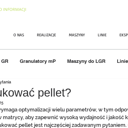
O INFORMACJI
I
O NAS
REALIZACJE
MASZYNY
LINIE
EKSP
y GR
Granulatory mP
Maszyny do LGR
Lini
zytania
ano
Nawozy
ATEX
Serwis
Pasze
ukować pellet?
25
wymaga optymalizacji wielu parametrów, w tym odpo
 matrycy, aby zapewnić wysoką wydajność i jakość
ukować pellet jest najczęściej zadawanym pytaniem. 