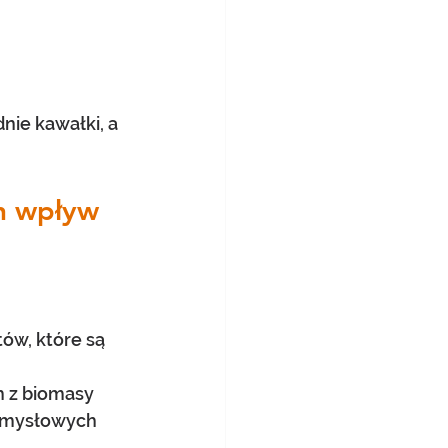
nie kawałki, a 
h wpływ 
ów, które są 
.
 z biomasy 
zemysłowych 