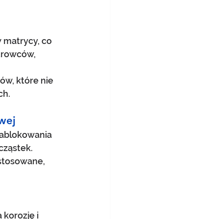
 matrycy, co 
urowców, 
w, które nie 
ch.
owej
zablokowania 
cząstek.
stosowane, 
korozję i 