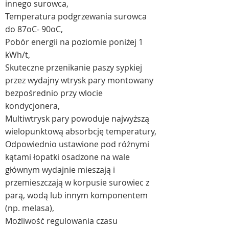
innego surowca,
Temperatura podgrzewania surowca
do 87oC- 90oC,
Pobór energii na poziomie poniżej 1
kWh/t,
Skuteczne przenikanie paszy sypkiej
przez wydajny wtrysk pary montowany
bezpośrednio przy wlocie
kondycjonera,
Multiwtrysk pary powoduje najwyższą
wielopunktową absorbcję temperatury,
Odpowiednio ustawione pod różnymi
kątami łopatki osadzone na wale
głównym wydajnie mieszają i
przemieszczają w korpusie surowiec z
parą, wodą lub innym komponentem
(np. melasa),
Możliwość regulowania czasu