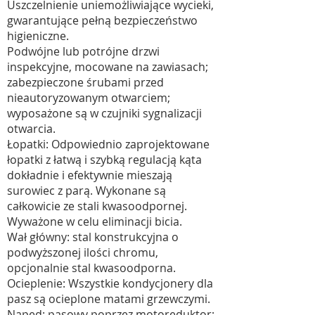
Uszczelnienie uniemożliwiające wycieki,
gwarantujące pełną bezpieczeństwo
higieniczne.
Podwójne lub potrójne drzwi
inspekcyjne, mocowane na zawiasach;
zabezpieczone śrubami przed
nieautoryzowanym otwarciem;
wyposażone są w czujniki sygnalizacji
otwarcia.
Łopatki: Odpowiednio zaprojektowane
łopatki z łatwą i szybką regulacją kąta
dokładnie i efektywnie mieszają
surowiec z parą. Wykonane są
całkowicie ze stali kwasoodpornej.
Wyważone w celu eliminacji bicia.
Wał główny: stal konstrukcyjna o
podwyższonej ilości chromu,
opcjonalnie stal kwasoodporna.
Ocieplenie: Wszystkie kondycjonery dla
pasz są ocieplone matami grzewczymi.
Napęd: pasowy poprzez motoreduktor;