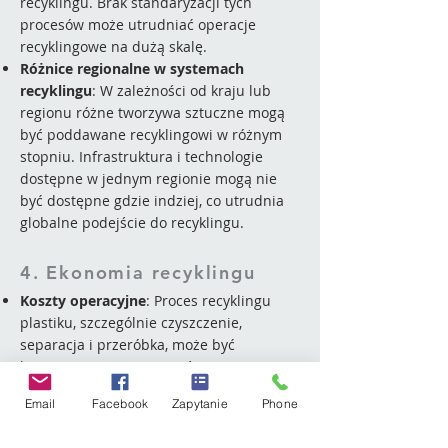
recyklingu. Brak standaryzacji tych
procesów może utrudniać operacje
recyklingowe na dużą skalę.
Różnice regionalne w systemach
recyklingu
: W zależności od kraju lub
regionu różne tworzywa sztuczne mogą
być poddawane recyklingowi w różnym
stopniu. Infrastruktura i technologie
dostępne w jednym regionie mogą nie
być dostępne gdzie indziej, co utrudnia
globalne podejście do recyklingu.
4. Ekonomia recyklingu
Koszty operacyjne
: Proces recyklingu
plastiku, szczególnie czyszczenie,
separacja i przeróbka, może być
kosztowny. Często jest tańsze
wyprodukowanie nowych tworzyw
Email
Facebook
Zapytanie
Phone
sztucznych z surowców pierwotnych niż z
odzyskanych odpadów.