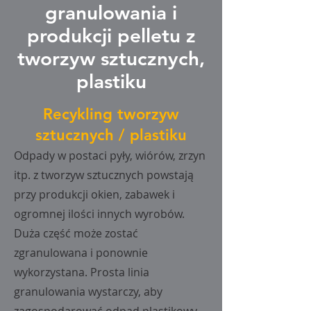
granulowania i
produkcji pelletu z
tworzyw sztucznych,
plastiku
Recykling tworzyw
sztucznych / plastiku
Odpady w postaci pyły, wiórów, zrzyn
itp. z tworzyw sztucznych powstają
przy produkcji okien, zabawek i
ogromnej ilości innych wyrobów.
Duża część może zostać
zgranulowana i ponownie
wykorzystana. Prosta linia
granulowania wystarczy, aby