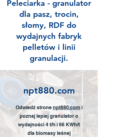
Peleciarka - granulator
dla pasz, trocin,
słomy, RDF do
wydajnych fabryk
pelletów i linii
granulacji.
npt880.com
Odwiedź strone
npt880.com
i
poznaj lepiej granulator o
wydajności 4 t/h i 66 KWh/t
dla biomasy leśnej