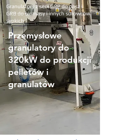
Granulatory z serii GRP do pasz i
GRB do biomasy i innych surowców
sypkich
Przemysłowe
granulatory do
320kW do produkcji
pelletów i
granulatów