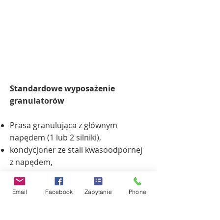
Standardowe wyposażenie
granulatorów
Prasa granulująca z głównym
napędem (1 lub 2 silniki),
kondycjoner ze stali kwasoodpornej
z napędem,
1 matryca pierścieniowa i 2 lub 3
kompletne rolki,
Email
Facebook
Zapytanie
Phone
centralny automatyczny system
smarowania,