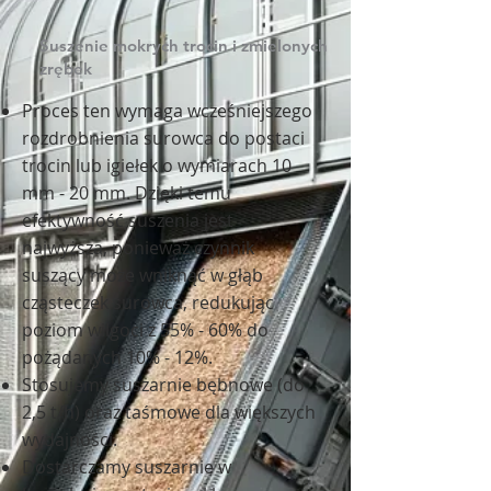
Suszenie mokrych trocin i zmielonych
zrębek
Proces ten wymaga wcześniejszego
rozdrobnienia surowca do postaci
trocin lub igiełek o wymiarach 10
mm - 20 mm. Dzięki temu
efektywność suszenia jest
najwyższa, ponieważ czynnik
suszący może wniknąć w głąb
cząsteczek surowca, redukując
poziom wilgoci z 55% - 60% do
pożądanych 10% - 12%.
Stosujemy suszarnie bębnowe (do
2,5 t/h) oraz taśmowe dla większych
wydajności.
Dostarczamy suszarnie w