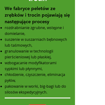
We fabryce peletów ze
zrębków i trocin pojawiają się
następujące procesy
rozdrabnianie zgrubne, wstępne i
domielanie,
suszenie w suszarniach bębnowych
lub taśmowych,
granulowanie w technologii
pierścieniowej lub płaskiej,
wzbogacanie modyfikatorami
sypkimi lub płynnymi,
chłodzenie, czyszczenie, eliminacja
pyłów,
pakowanie w worki, big-bagi lub do
silosów ekspedycyjnych.