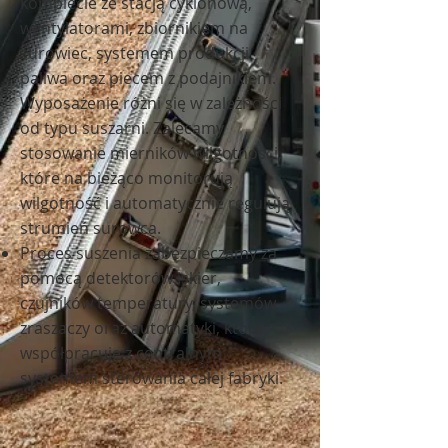
komplecie ze stacją cyklonową,
wentylatorami, zbiornikiem na
surowiec, systemem produkcji
paliwa oraz piecem z podajnikiem.
Wyposażenie różni się w zależności
od typu suszarni. Zalecamy
stosowanie mierników wilgotności,
które na bieżąco monitorują
wilgotność i automatycznie regulują
strumień surowca.
Proces suszenia zabezpieczamy za
pomocą detektorów iskier,
czujników temperatury, systemów
zraszaczy oraz automatyki, która
współpracuje z centralnym
systemem sterowania całej fabryki.