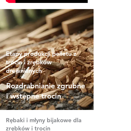
Etapy produkcji pelletu z
trocin i zrębków
drewnianych
Rozdrabnianie zgrubne
i wstępne trocin
Rębaki i młyny bijakowe dla
zrębków i trocin