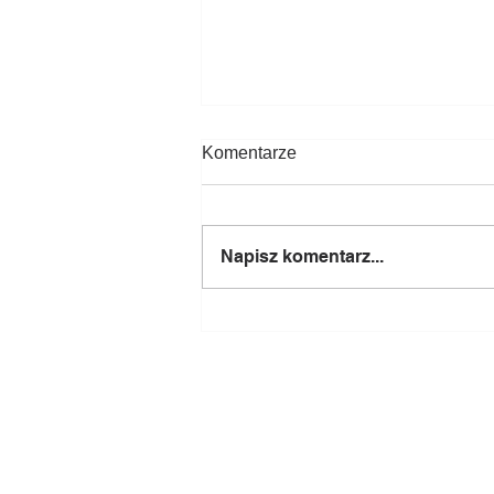
Komentarze
Napisz komentarz...
Rolki i wałki do peleciarek i
granulatorów: Labora, Brikol,
Testmer, CPM, Andritz,
Munch, La Meccanica
Zapytania
ofertowe