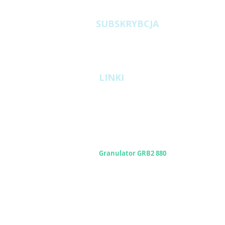
SUBSKRYBCJA
LINKI
Fabryki pelletu z biomasy
Granulatory przemysłowe GR
Granulator GRB2 880
System ARGAS
Granulatory miniPelleter
Rolki łukowe, proste i inne
OWS i Warunki Gwarancji
RODO