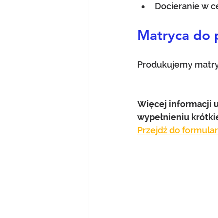
Docieranie w c
Matryca do 
Produkujemy matryc
Więcej informacji 
wypełnieniu krótki
Przejdź do formula