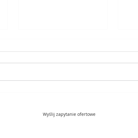
Jak produkować pellet?
Co to
matr
pele
Wyślij zapytanie ofertowe