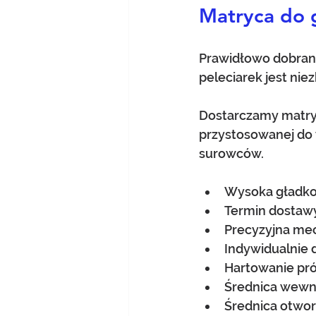
Matryca do g
Prawidłowo dobrana
peleciarek jest nie
Dostarczamy matry
przystosowanej do 
surowców.
Wysoka gładko
Termin dostawy
Precyzyjna mec
Indywidualnie 
Hartowanie pr
Średnica wewn
Średnica otwo