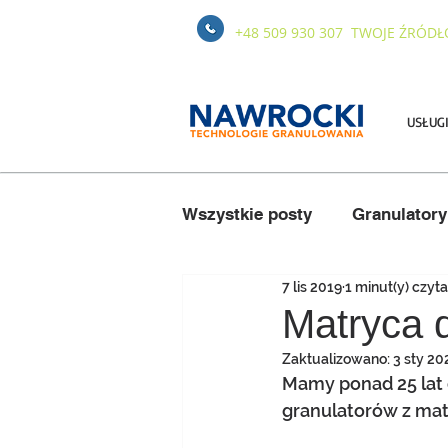
+48 509 930 307
TWOJE ŹRÓDŁ
USŁUG
Wszystkie posty
Granulator
7 lis 2019
1 minut(y) czyta
Eksploatacja
Słoma i si
Matryca d
Zaktualizowano:
3 sty 20
Mamy ponad 25 lat 
granulatorów z matr