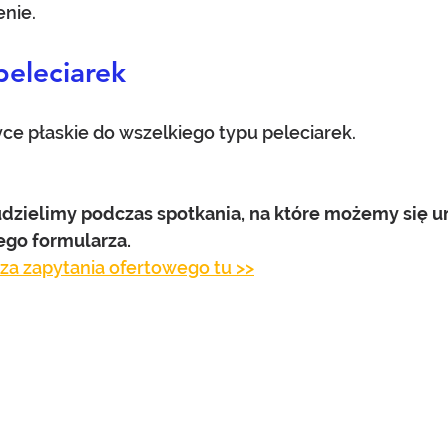
enie.
peleciarek
e płaskie do wszelkiego typu peleciarek.
udzielimy podczas spotkania, na które możemy się 
ego formularza.
rza zapytania ofertowego tu >>