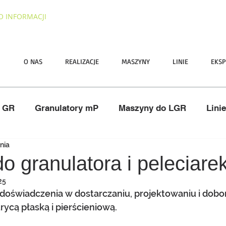
O INFORMACJI
I
O NAS
REALIZACJE
MASZYNY
LINIE
EKSP
y GR
Granulatory mP
Maszyny do LGR
Lini
nia
ano
Nawozy
ATEX
Serwis
Pasze
o granulatora i peleciare
25
doświadczenia w dostarczaniu, projektowaniu i dobor
ycą płaską i pierścieniową. 