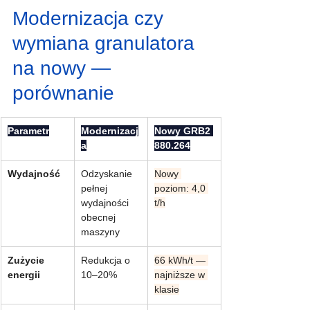
Modernizacja czy 
wymiana granulatora 
na nowy — 
porównanie
Parametr
Modernizacj
Nowy GRB2 
a
880.264
Wydajność
Odzyskanie 
Nowy 
pełnej 
poziom: 4,0 
wydajności 
t/h
obecnej 
maszyny
Zużycie 
Redukcja o 
66 kWh/t — 
energii
10–20%
najniższe w 
klasie