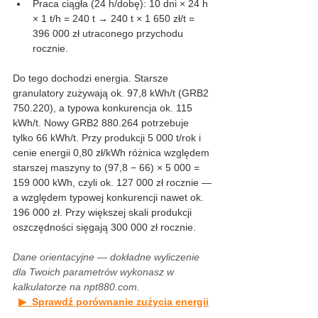
Praca ciągła (24 h/dobę): 10 dni × 24 h 
× 1 t/h = 240 t → 240 t × 1 650 zł/t = 
396 000 zł utraconego przychodu 
rocznie.
Do tego dochodzi energia. Starsze 
granulatory zużywają ok. 97,8 kWh/t (GRB2 
750.220), a typowa konkurencja ok. 115 
kWh/t. Nowy GRB2 880.264 potrzebuje 
tylko 66 kWh/t. Przy produkcji 5 000 t/rok i 
cenie energii 0,80 zł/kWh różnica względem 
starszej maszyny to (97,8 − 66) × 5 000 = 
159 000 kWh, czyli ok. 127 000 zł rocznie — 
a względem typowej konkurencji nawet ok. 
196 000 zł. Przy większej skali produkcji 
oszczędności sięgają 300 000 zł rocznie.
Dane orientacyjne — dokładne wyliczenie 
dla Twoich parametrów wykonasz w 
kalkulatorze na 
npt880.com
.
▶  Sprawdź porównanie zużycia energii