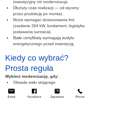
inwestycyjny niż modernizacja.
Dłuższy czas realizacji — od wyceny 
przez produkcję po montaż.
Może wymagać dostosowania linii 
(zasilanie 264 kW, fundament, logistyka 
podawania surowca).
Białe certyfikaty wymagają audytu 
energetycznego przed inwestycją.
Kiedy co wybrać? 
Prosta reguła
Wybierz modernizację, gdy:
Obsada wału stojącego 
(nieruchomego) i wał główny są w pełni 
sprawne,
Email
Facebook
Zapytanie
Phone
Problem dotyczy rolek, matryc lub 
sterowania,
Nie planujesz zwiększać produkcji,
Zależy Ci na zwrocie poniżej 12 
miesięcy przy minimalnym nakładzie.