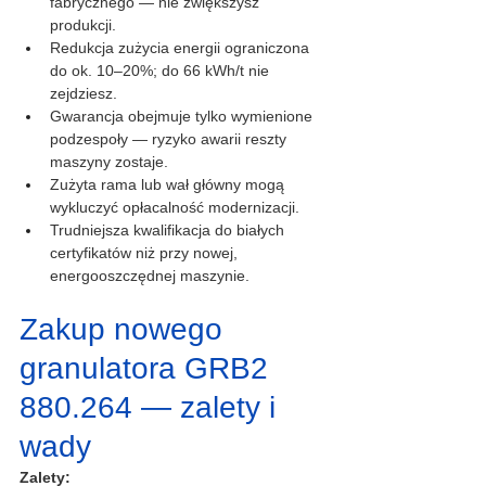
fabrycznego — nie zwiększysz 
produkcji.
Redukcja zużycia energii ograniczona 
do ok. 10–20%; do 66 kWh/t nie 
zejdziesz.
Gwarancja obejmuje tylko wymienione 
podzespoły — ryzyko awarii reszty 
maszyny zostaje.
Zużyta rama lub wał główny mogą 
wykluczyć opłacalność modernizacji.
Trudniejsza kwalifikacja do białych 
certyfikatów niż przy nowej, 
energooszczędnej maszynie.
Zakup nowego 
granulatora GRB2 
880.264 — zalety i 
wady
Zalety: