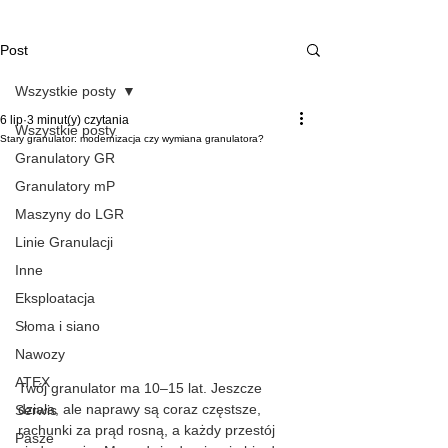
Post
Wszystkie posty
6 lip
3 minut(y) czytania
Wszystkie posty
Stary granulator: modernizacja czy wymiana granulatora?
Granulatory GR
Granulatory mP
Maszyny do LGR
Linie Granulacji
Inne
Eksploatacja
Słoma i siano
Nawozy
ATEX
Twój granulator ma 10–15 lat. Jeszcze 
działa, ale naprawy są coraz częstsze, 
Serwis
rachunki za prąd rosną, a każdy przestój 
Pasze