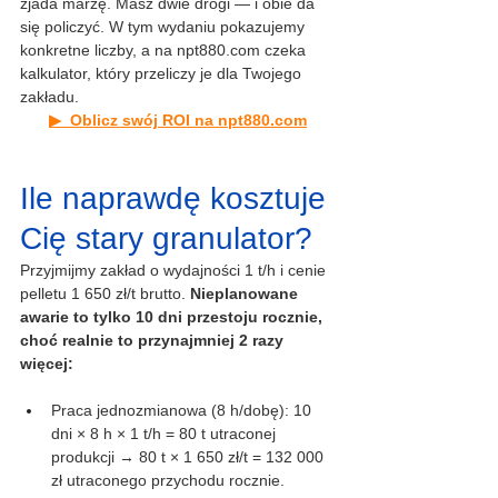
zjada marżę. Masz dwie drogi — i obie da 
się policzyć. W tym wydaniu pokazujemy 
konkretne liczby, a na 
npt880.com
 czeka 
kalkulator, który przeliczy je dla Twojego 
zakładu.
▶  Oblicz swój ROI na 
npt880.com
Ile naprawdę kosztuje 
Cię stary granulator?
Przyjmijmy zakład o wydajności 1 t/h i cenie 
pelletu 1 650 zł/t brutto. 
Nieplanowane 
awarie to tylko 10 dni przestoju rocznie, 
choć realnie to przynajmniej 2 razy 
więcej:
Praca jednozmianowa (8 h/dobę): 10 
dni × 8 h × 1 t/h = 80 t utraconej 
produkcji → 80 t × 1 650 zł/t = 132 000 
zł utraconego przychodu rocznie.