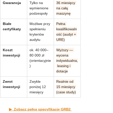
Gwarancja
Tylko na 
36 miesięcy 
wymienione 
na całą 
podzespoły
maszynę
Białe 
Możliwe przy 
Pełna 
certyfikaty
spełnieniu 
kwalifikowaln
kryteriów 
ość (audyt + 
audytu
URE)
Koszt 
ok. 40 000–
Wyższy — 
inwestycji
80 000 zł 
wycena 
(orientacyjnie
indywidualna,
)
 leasing i 
dotacje
Zwrot 
Zwykle 
Realnie od 
inwestycji
poniżej 12 
15 miesięcy 
miesięcy
(case study)
▶  Zobacz pełną specyfikację GRB2 