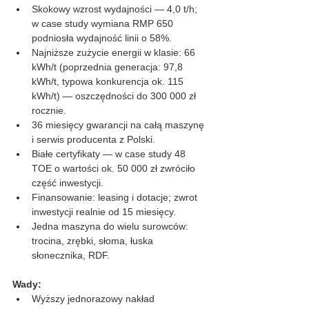
Skokowy wzrost wydajności — 4,0 t/h; 
w case study wymiana RMP 650 
podniosła wydajność linii o 58%.
Najniższe zużycie energii w klasie: 66 
kWh/t (poprzednia generacja: 97,8 
kWh/t, typowa konkurencja ok. 115 
kWh/t) — oszczędności do 300 000 zł 
rocznie.
36 miesięcy gwarancji na całą maszynę 
i serwis producenta z Polski.
Białe certyfikaty — w case study 48 
TOE o wartości ok. 50 000 zł zwróciło 
część inwestycji.
Finansowanie: leasing i dotacje; zwrot 
inwestycji realnie od 15 miesięcy.
Jedna maszyna do wielu surowców: 
trocina, zrębki, słoma, łuska 
słonecznika, RDF.
Wady:
Wyższy jednorazowy nakład 