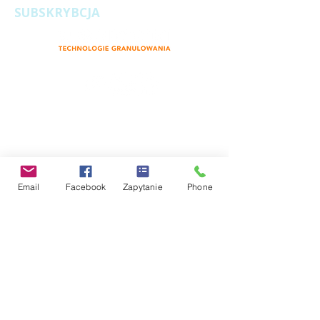
SUBSKRYBCJA
©
2002 - 2024
Nawrocki Pelleting Technology Sp.
z o.o
Email
Facebook
Zapytanie
Phone
Gotowe
LINKI